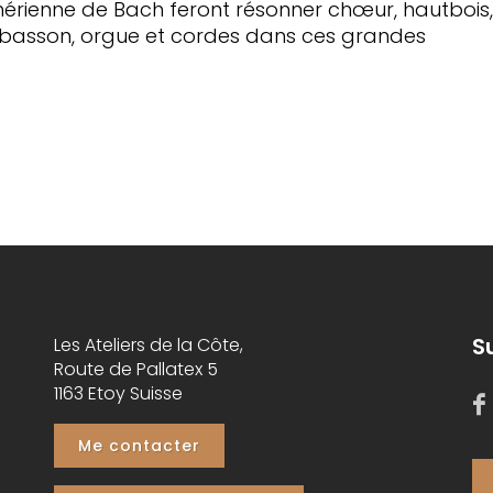
thérienne de Bach feront résonner chœur, hautbois,
 basson, orgue et cordes dans ces grandes
S
Les Ateliers de la Côte,
Route de Pallatex 5
1163 Etoy Suisse
Me contacter