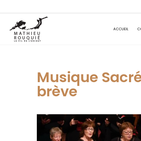
ACCUEIL
C
Musique Sacrée
brève